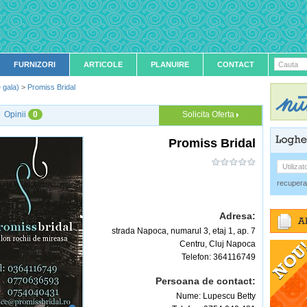
FURNIZORI
ARTICOLE
PLANUIRE
CONTACT
Cauta
 gala)
>
Promiss Bridal
Opinii
0
Solicita Oferta
Promiss Bridal
Utilizat
recupera
Adresa:
strada Napoca, numarul 3, etaj 1, ap. 7
Centru,
Cluj Napoca
Telefon:
364116749
Persoana de contact:
Nume: Lupescu Betty