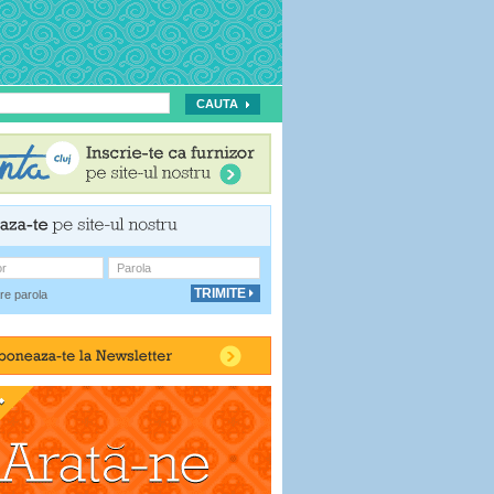
or
Parola
re parola