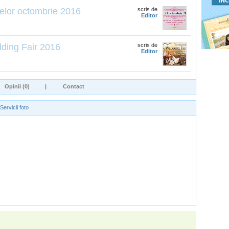
elor octombrie 2016
scris de
Editor
dding Fair 2016
scris de
Editor
Opinii (0)
|
Contact
Servicii foto
m4music