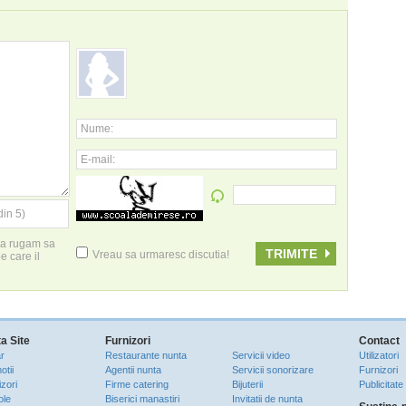
Nume:
E-mail:
din 5)
 va rugam sa
Vreau sa urmaresc discutia!
pe care il
a Site
Furnizori
Contact
r
Restaurante nunta
Servicii video
Utilizatori
otii
Agentii nunta
Servicii sonorizare
Furnizori
zori
Firme catering
Bijuterii
Publicitate
ole
Biserici manastiri
Invitatii de nunta