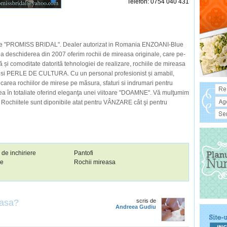
Telefon: 0754 040 431
re "PROMISS BRIDAL". Dealer autorizat in Romania ENZOANI-Blue
 deschiderea din 2007 oferim rochii de mireasa originale, care pe-
 și comoditate datorită tehnologiei de realizare, rochiile de mireasa
si PERLE DE CULTURA. Cu un personal profesionist și amabil,
carea rochiilor de mirese pe măsura, sfaturi si indrumari pentru
tea în totaliate oferind eleganţa unei viitoare "DOAMNE". Vă mulţumim
. Rochiitele sunt diponibile atat pentru VÂNZARE cât şi pentru
i de inchiriere
Pantofi
ie
Rochii mireasa
easa?
scris de
Andreea Gudiu