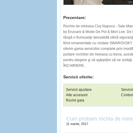
Prezentare:
Rochie de mireasa Cluj Napoca - Satu Ma
by Enzoani & Mode De Pol & Mori Lee. De la
lângă o frumuseţe deosebită oferă siguranţă
fiind ornamentate cu cristale SWAROVSKY 
oferim gama serviciilor complete prin modifi
purtare rochiilor de mireasa cu trena, aces
pentru alegere şi vă aşteptăm să ne vizitaţi
ÎNCHIRIERE.
Servicii oferite:
Servicii ajustare
Servici
Alte accesorii
Croitor
Rochii gala
Cum probam rochia de mir
11 martie, 2017