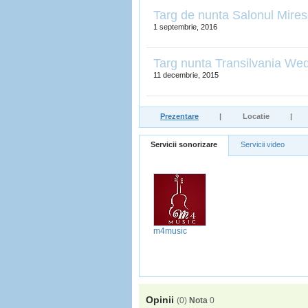
Targ de nunta Salonul Mires
1 septembrie, 2016
Targ nunta Transilvania We
11 decembrie, 2015
Prezentare
|
Locatie
|
Servicii sonorizare
Servicii video
m4music
Opinii
(
0
)
Nota
0