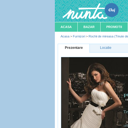
ACASA
BAZAR
PROMOTII
Acasa
>
Furnizori
>
Rochii de mireasa (Tinute de
Prezentare
Locatie