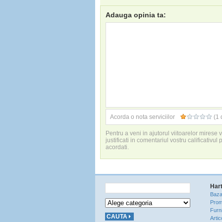
Adauga opinia ta:
Acorda o nota serviciilor
(1 
Pentru a veni in ajutorul viitoarelor mirese
justificati in comentariul vostru calificativul 
acordati.
Hart
Baza
Prom
Furni
Artic