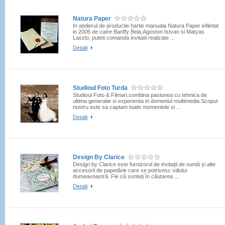
Natura Paper
In atelierul de productie hartie manuala Natura Paper infiintat
in 2006 de catre Banffy Bela,Agoston Istvan si Matyas
Laszlo, puteti comanda invitatii realizate ...
Detalii
Studioul Foto Turda
Studioul Foto & Filmari,combina pasiunea cu tehnica de
ultima generatie si experienta in domeniul multimedia.Scopul
nostru este sa captam toate momentele si ...
Detalii
Design By Clarice
Design by Clarice este furnizorul de invitații de nuntă și alte
accesorii de papetărie care se potrivesc stilului
dumeavoastră. Fie că sunteți în căutarea ...
Detalii