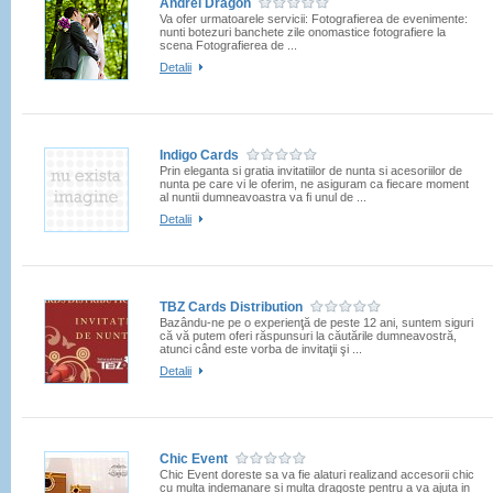
Andrei Dragon
Va ofer urmatoarele servicii: Fotografierea de evenimente:
nunti botezuri banchete zile onomastice fotografiere la
scena Fotografierea de ...
Detalii
Indigo Cards
Prin eleganta si gratia invitatiilor de nunta si acesoriilor de
nunta pe care vi le oferim, ne asiguram ca fiecare moment
al nuntii dumneavoastra va fi unul de ...
Detalii
TBZ Cards Distribution
Bazându-ne pe o experienţă de peste 12 ani, suntem siguri
că vă putem oferi răspunsuri la căutările dumneavostră,
atunci când este vorba de invitaţii şi ...
Detalii
Chic Event
Chic Event doreste sa va fie alaturi realizand accesorii chic
cu multa indemanare si multa dragoste pentru a va ajuta in