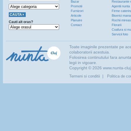
Bazar
Restaurante 
Promotii
Agentii nunta
Furnizori
Firme caterin
Articole
Biserici manas
Planuire
Rochii mirea
Cauti alt oras?
Contact
Florarii
Coafura si ma
Servicii foto
Toate imaginile prezentate pe ace
colaboratorii acestuia.
Folosirea continutului fara anunt
legii in vigoare.
Copyright © 2026 www.nunta-cluj.r
|
Termeni si conditii
Politica de con