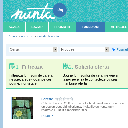
ACASA
BAZAR
PROMOTII
FURNIZORI
ARTICOLE
Acasa
>
Furnizori
>
Invitatii de nunta
Servicii
Produse
Populari
Filtreaza
Solicita oferta
1.
2.
Filtreaza furnizorii de care ai
Spune furnizorilor de ce ai nevoie si
nevoie, alege-i doar pe cei
lasa-i pe ei sa te contacteze cu cea
potriviti nuntii tale.
mai buna oferta
Lorette
Colectie Lorette 2011, este o colectie de invitatii de nunta cu
un design deosebit si original. Invitatiile de nunta sunt
realizate cu mult simt artistic si isi ...
Detalii