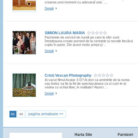
crearea unui moment cu adevarat unic. ...
Detalii
SIMION LAURA MARIA
Pachetele de servicii de nuntă pe care le ofer sunt
întotdeauna create pornind de la cerințele și nevoile fiecărui
cuplu în parte. Din acest motiv prețul și ...
Detalii
Cristi Vescan Photography
Ai vazut filmul Avatar 3-D? Ai dori ca amintirile de la nunta
sau botez sa fie la fel de spectaculoase ca si cum le-ai
vedea cu ochiul liber, in realitate? Atunci ...
Detalii
pagina urmatoare >>
01
02
Harta Site
Furnizori