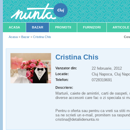
ACASA
BAZAR
PROMOTII
FURNIZORI
ARTICOLE
Acasa
>
Bazar
>
Cristina Chis
Cos
Cristina Chis
Vanzator din:
22 februarie, 2012
Locatie:
Cluj Napoca, Cluj Na
Telefon:
0728319691
Descriere:
Marturii, caiete de amintiri, carti de oaspeti
diverse accesorii care fac o zi speciala si ma
Pentru o oferta sau pentru ca vreti sa stiti m
sa ne scrieti un e-mail, promitem sa raspun
cristina@detaliidenunta.ro