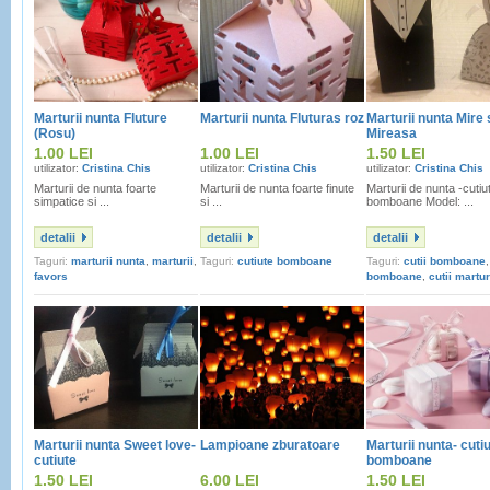
Marturii nunta Fluture
Marturii nunta Fluturas roz
Marturii nunta Mire 
(Rosu)
Mireasa
1.00 LEI
1.00 LEI
1.50 LEI
utilizator:
Cristina Chis
utilizator:
Cristina Chis
utilizator:
Cristina Chis
Marturii de nunta foarte
Marturii de nunta foarte finute
Marturii de nunta -cutiu
simpatice si ...
si ...
bomboane Model: ...
detalii
detalii
detalii
Taguri:
marturii nunta
,
marturii
,
Taguri:
cutiute bomboane
Taguri:
cutii bomboane
favors
bomboane
,
cutii martur
Marturii nunta Sweet love-
Lampioane zburatoare
Marturii nunta- cuti
cutiute
bomboane
1.50 LEI
6.00 LEI
1.50 LEI