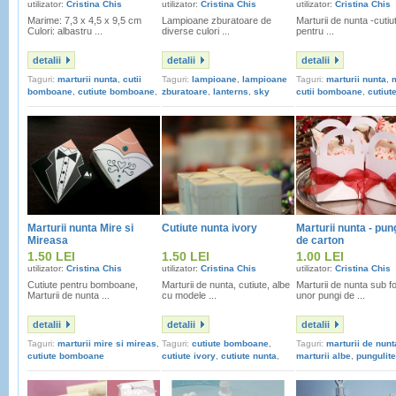
utilizator:
Cristina Chis
utilizator:
Cristina Chis
utilizator:
Cristina Chis
Marime: 7,3 x 4,5 x 9,5 cm
Lampioane zburatoare de
Marturii de nunta -cutiu
Culori: albastru ...
diverse culori ...
pentru ...
detalii
detalii
detalii
Taguri:
marturii nunta
,
cutii
Taguri:
lampioane
,
lampioane
Taguri:
marturii nunta
,
m
bomboane
,
cutiute bomboane
,
zburatoare
,
lanterns
,
sky
cutii bomboane
,
cutiut
cadou nuntasi
lantern
,
lampioane nunta
bomboane
,
cutii trans
cadou nunta
Marturii nunta Mire si
Cutiute nunta ivory
Marturii nunta - pun
Mireasa
de carton
1.50 LEI
1.50 LEI
1.00 LEI
utilizator:
Cristina Chis
utilizator:
Cristina Chis
utilizator:
Cristina Chis
Cutiute pentru bomboane,
Marturii de nunta, cutiute, albe
Marturii de nunta sub 
Marturii de nunta ...
cu modele ...
unor pungi de ...
detalii
detalii
detalii
Taguri:
marturii mire si mireas
,
Taguri:
cutiute bomboane
,
Taguri:
marturii de nunt
cutiute bomboane
cutiute ivory
,
cutiute nunta
,
marturii albe
,
pungulite
cutii bomboane
cutiute bomboane