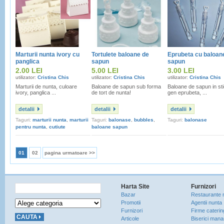
Marturii nunta ivory cu
Tortulete baloane de
Eprubeta cu baloan
panglica
sapun
sapun
2.00 LEI
5.00 LEI
3.00 LEI
utilizator:
Cristina Chis
utilizator:
Cristina Chis
utilizator:
Cristina Chis
Marturii de nunta, culoare
Baloane de sapun sub forma
Baloane de sapun in sti
ivory, panglica ...
de tort de nunta!
gen eprubeta, ...
detalii
detalii
detalii
Taguri:
marturii nunta
,
marturii
Taguri:
balonase
,
bubbles
,
Taguri:
balonase
pentru nunta
,
cutiute
baloane sapun
bomboane
,
favors
01
02
pagina urmatoare >>
Harta Site
Furnizori
Bazar
Restaurante 
Promotii
Agentii nunta
Furnizori
Firme caterin
Articole
Biserici manas