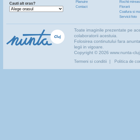
Planuire
Rochii mirea
Cauti alt oras?
Contact
Florarii
Coafura si ma
Servicii foto
Toate imaginile prezentate pe ace
colaboratorii acestuia.
Folosirea continutului fara anunt
legii in vigoare.
Copyright © 2026 www.nunta-cluj.r
|
Termeni si conditii
Politica de con