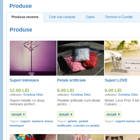
Produse
Produse recente
Cele mai vandute
Opinii
Termeni si Conditii
Produse
Suport inimioare
Petale artificiale
Suport LOVE
12.00 LEI
8.00 LEI
6.00 LEI
utilizator:
Cristina Chis
utilizator:
Cristina Chis
utilizator:
Cristina Chis
Suport metalic cu doua
Petalele artificiale sunt ideale
Model: Love Preț: 6 lei
inimioare perfect ...
pentru ...
Culoare: ...
detalii
detalii
detalii
Taguri:
suport
,
numere masa
,
Taguri:
petale
,
petale
Taguri:
suport numar m
inimioare
artificiale
,
cosulet cu petale