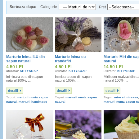
Sorteaza dupa:
Categorie
Pret
Marturie Inima ILU din
Marturie Inima cu
Marturie Miri din sa
sapun natural
trandafiri
natural
4.50 LEI
4.50 LEI
14.50 LEI
utilizator:
KITTYSOAP
utilizator:
KITTYSOAP
utilizator:
KITTYSOAP
Inimioara este din sapun
Inimioara este din sapun
Mirii sunt realizati din 
natural 100%, ...
natural 100%, ...
natural 100%, ...
detalii
detalii
detalii
Taguri:
marturii nunta sapun
Taguri:
marturii nunta sapun
Taguri:
mire si mireasa
,
natural
,
marturii handmade
natural
marturii nunta sapun na