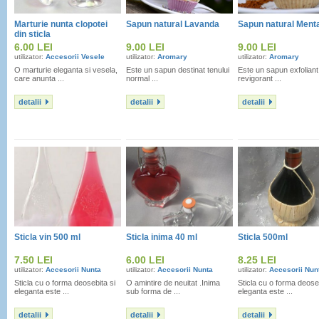
Marturie nunta clopotei
Sapun natural Lavanda
Sapun natural Ment
din sticla
6.00 LEI
9.00 LEI
9.00 LEI
utilizator:
Accesorii Vesele
utilizator:
Aromary
utilizator:
Aromary
O marturie eleganta si vesela,
Este un sapun destinat tenului
Este un sapun exfoliant
care anunta ...
normal ...
revigorant ...
detalii
detalii
detalii
Sticla vin 500 ml
Sticla inima 40 ml
Sticla 500ml
7.50 LEI
6.00 LEI
8.25 LEI
utilizator:
Accesorii Nunta
utilizator:
Accesorii Nunta
utilizator:
Accesorii Nun
Sticla cu o forma deosebita si
O amintire de neuitat .Inima
Sticla cu o forma deoseb
eleganta este ...
sub forma de ...
eleganta este ...
detalii
detalii
detalii