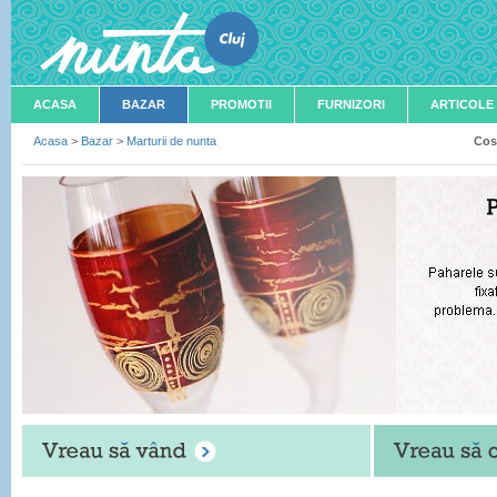
ACASA
BAZAR
PROMOTII
FURNIZORI
ARTICOLE
Acasa
>
Bazar
>
Marturii de nunta
Cos