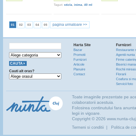
Taguri:
sticla
,
inima
,
40 ml
pagina urmatoare >>
01
02
03
04
05
Harta Site
Furnizori
Bazar
Restaurante 
Promotii
Agentii nunta
Furnizori
Firme caterin
Articole
Biserici manas
Planuire
Rochii mirea
Cauti alt oras?
Contact
Florarii
Coafura si ma
Servicii foto
Toate imaginile prezentate pe ace
colaboratorii acestuia.
Folosirea continutului fara anunt
legii in vigoare.
Copyright © 2026 www.nunta-cluj.r
|
Termeni si conditii
Politica de con