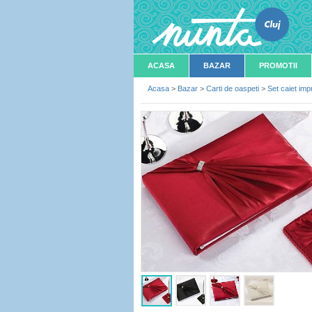
ACASA
BAZAR
PROMOTII
Acasa
>
Bazar
>
Carti de oaspeti
>
Set caiet impr