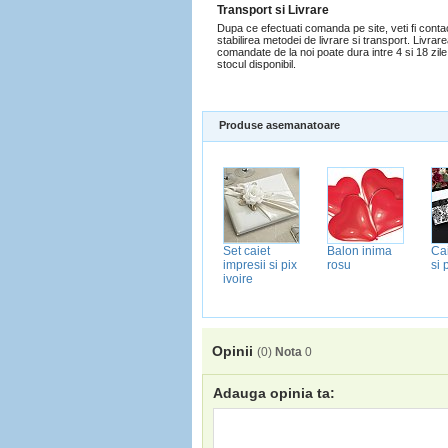
Transport si Livrare
Dupa ce efectuati comanda pe site, veti fi conta
stabilirea metodei de livrare si transport. Livrar
comandate de la noi poate dura intre 4 si 18 zile 
stocul disponibil.
Produse asemanatoare
Caiet impresii
Caiet impresii
Set caiet
Balon inima
Cai
si pix mov
brose
impresii si pix
rosu
si
ivoire
Opinii
(
0
)
Nota
0
Adauga opinia ta: