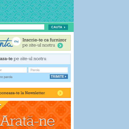
or
Parola
re parola