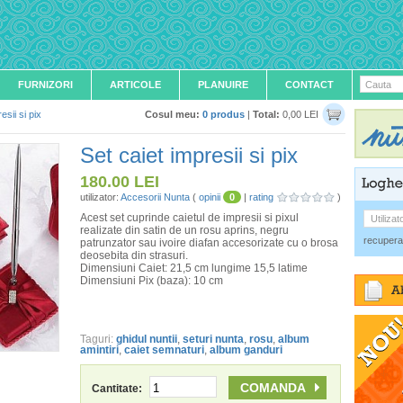
FURNIZORI
ARTICOLE
PLANUIRE
CONTACT
Cauta
esii si pix
Cosul meu:
0 produs
|
Total:
0,00 LEI
Set caiet impresii si pix
180.00
LEI
utilizator:
Accesorii Nunta
(
opinii
0
|
rating
)
Acest set cuprinde caietul de impresii si pixul
Utilizat
realizate din satin de un rosu aprins, negru
recupera
patrunzator sau ivoire diafan accesorizate cu o brosa
deosebita din strasuri.
Dimensiuni Caiet: 21,5 cm lungime 15,5 latime
Dimensiuni Pix (baza): 10 cm
Taguri:
ghidul nuntii
,
seturi nunta
,
rosu
,
album
amintiri
,
caiet semnaturi
,
album ganduri
Cantitate: