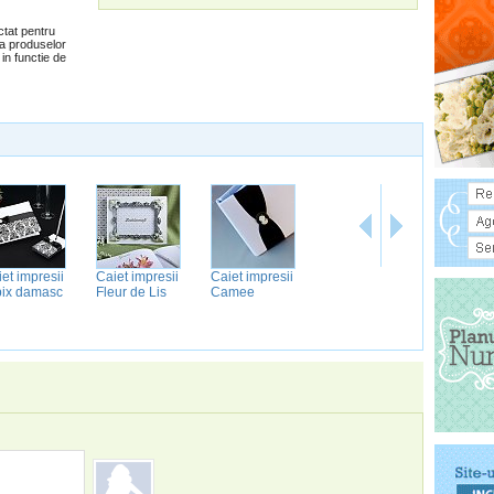
ctat pentru
ea produselor
in functie de
et impresii
Caiet impresii
Caiet impresii
Caiet impresii
Caiet imp
 pix damasc
Fleur de Lis
Camee
brose scoica
si pix lila
cu flori