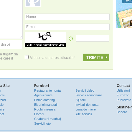
Nume:
E-mail:
 din 5)
 va rugam sa
Vreau sa urmaresc discutia!
pe care il
a Site
Furnizori
Contact
r
Restaurante nunta
Servicii video
Utilizatori
otii
Agentii nunta
Servicii sonorizare
Furnizori
zori
Firme catering
Bijuterii
Publicitate
ole
Biserici manastiri
Invitatii de nunta
Sustine-
uire
Rochii mireasa
Luna de miere
Banere
act
Florarii
Alte servicii
Coafura si machiaj
Servicii foto