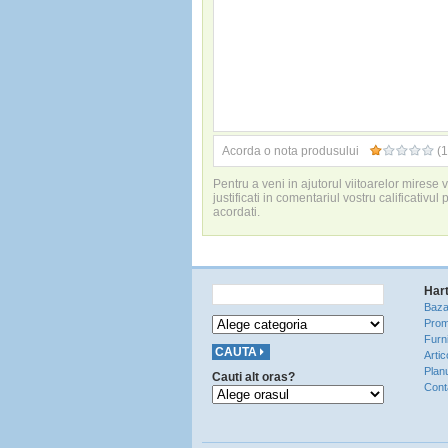
Acorda o nota produsului
(1
Pentru a veni in ajutorul viitoarelor mirese
justificati in comentariul vostru calificativul 
acordati.
Hart
Baza
Prom
Furni
Artic
Plan
Cauti alt oras?
Cont