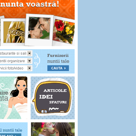
resii
Caiet impresii
Caiet impresii
Caiet impresii
Set caiet
nunta
si pix mov
brose
impresii si pix
ivoire